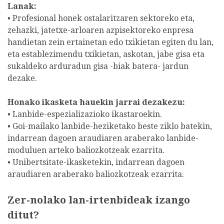
Lanak:
• Profesional honek ostalaritzaren sektoreko eta,
zehazki, jatetxe-arloaren azpisektoreko enpresa
handietan zein ertainetan edo txikietan egiten du lan,
eta establezimendu txikietan, askotan, jabe gisa eta
sukaldeko arduradun gisa -biak batera- jardun
dezake.
Honako ikasketa hauekin jarrai dezakezu:
• Lanbide-espezializazioko ikastaroekin.
• Goi-mailako lanbide-heziketako beste ziklo batekin,
indarrean dagoen araudiaren araberako lanbide-
moduluen arteko baliozkotzeak ezarrita.
• Unibertsitate-ikasketekin, indarrean dagoen
araudiaren araberako baliozkotzeak ezarrita.
Zer-nolako lan-irtenbideak izango
ditut?