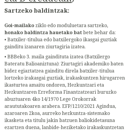
Sartzeko baldintzak:
Goi-mailako
ziklo edo moduluetara sartzeko,
honako baldintza hauetako bat
bete behar da:
• Batxiler-titulua edo batxilergoko ikasgai guztiak
gainditu izanaren ziurtagiria izatea.
• BBBeko 3. maila gaindituta izatea (Batxilergo
Bateratu Balioaniztuna): Ziurtagiri akademiko baten
bidez egiaztatzea gainditu direla batxiler-titulua
lortzeko irakasgai guztiak, irakaskuntzen hirugarren
ikasturtea amaitu ondoren, Hezkuntzari eta
Hezkuntzaren Erreforma Finantzatzeari buruzko
abuztuaren 4ko 14/1970 Lege Orokorrak
araututakoaren arabera. EFP/1210/2021 Agindua,
azaroaren 2koa, aurreko hezkuntza-sistemako
ikasketa eta titulu jakin batzuen baliokidetasuna
ezartzen duena, lanbide-heziketako irakaskuntzetan