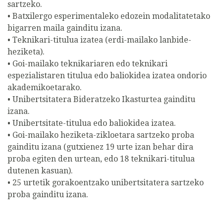
sartzeko.
• Batxilergo esperimentaleko edozein modalitatetako
bigarren maila gainditu izana.
• Teknikari-titulua izatea (erdi-mailako lanbide-
heziketa).
• Goi-mailako teknikariaren edo teknikari
espezialistaren titulua edo baliokidea izatea ondorio
akademikoetarako.
• Unibertsitatera Bideratzeko Ikasturtea gainditu
izana.
• Unibertsitate-titulua edo baliokidea izatea.
• Goi-mailako heziketa-zikloetara sartzeko proba
gainditu izana (gutxienez 19 urte izan behar dira
proba egiten den urtean, edo 18 teknikari-titulua
dutenen kasuan).
• 25 urtetik gorakoentzako unibertsitatera sartzeko
proba gainditu izana.