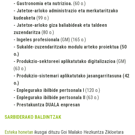
- Gastronomia eta nutrizioa.
(60 o.)
- Jatetxe-arloko administrazio eta merkataritzako
kudeaketa
(99 o.)
- Jatetxe-arloko giza baliabideak eta taldeen
zuzendaritza
(80 o.)
- Ingeles profesionala
(GM) (165 o.)
- Sukalde-zuzendaritzako modulu arteko proiektua (50
o.)
- Produkzio-sektoreei aplikatutako digitalizazioa
(GM)
(63 o.)
- Produkzio-sistemari aplikatutako jasangarritasuna (42
o.)
- Enplegurako ibilbide pertsonala I
(120 o.)
- Enplegurako ibilbide pertsonala II
(63 o.)
- Prestakuntza DUALA enpresan
SARBIDERAKO BALDINTZAK
Esteka honetan
ikusgai dituzu Goi Mailako Hezkuntza Zikloetara