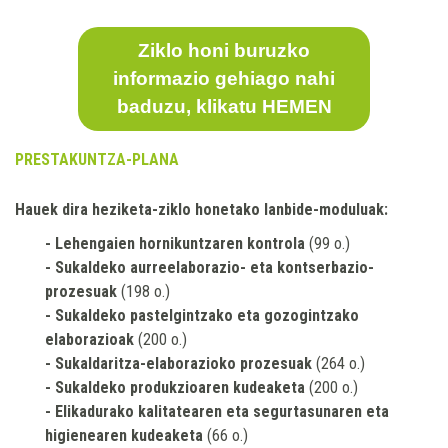
Ziklo honi buruzko
informazio gehiago nahi
baduzu, klikatu HEMEN
PRESTAKUNTZA-PLANA
Hauek dira heziketa-ziklo honetako lanbide-moduluak:
- Lehengaien hornikuntzaren kontrola
(99 o.)
- Sukaldeko aurreelaborazio- eta kontserbazio-
prozesuak
(198 o.)
- Sukaldeko pastelgintzako eta gozogintzako
elaborazioak
(200 o.)
- Sukaldaritza-elaborazioko prozesuak
(264 o.)
- Sukaldeko produkzioaren kudeaketa
(200 o.)
- Elikadurako kalitatearen eta segurtasunaren eta
higienearen kudeaketa
(66 o.)