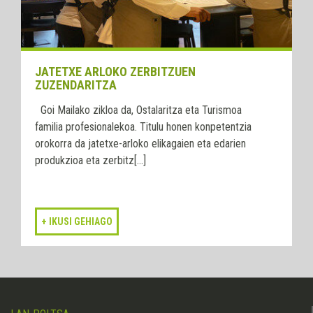
JATETXE ARLOKO ZERBITZUEN
ZUZENDARITZA
Goi Mailako zikloa da, Ostalaritza eta Turismoa
familia profesionalekoa. Titulu honen konpetentzia
orokorra da jatetxe-arloko elikagaien eta edarien
produkzioa eta zerbitz[...]