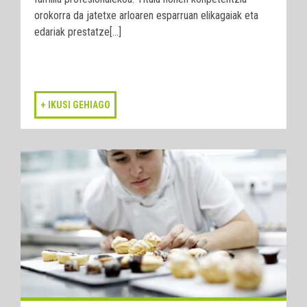
orokorra da jatetxe arloaren esparruan elikagaiak eta
edariak prestatze[...]