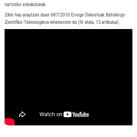
sartzeko eskakizunak.
Ziklo hau arautzen duen 687/2010 Errege Dekretuak Batxilergo
Zientifiko-Teknologikoa lehenesten du (IV atala, 13.artikulua).