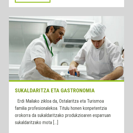
SUKALDARITZA ETA GASTRONOMIA
Erdi Mailako zikloa da, Ostalaritza eta Turismoa
familia profesionalekoa. Titulu honen konpetentzia
orokorra da sukaldaritzako produkzioaren esparruan
sukaldaritzako mota [...]