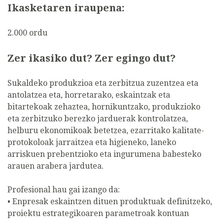
Ikasketaren iraupena:
2.000 ordu
Zer ikasiko dut? Zer egingo dut?
Sukaldeko produkzioa eta zerbitzua zuzentzea eta
antolatzea eta, horretarako, eskaintzak eta
bitartekoak zehaztea, hornikuntzako, produkzioko
eta zerbitzuko berezko jarduerak kontrolatzea,
helburu ekonomikoak betetzea, ezarritako kalitate-
protokoloak jarraitzea eta higieneko, laneko
arriskuen prebentzioko eta ingurumena babesteko
arauen arabera jardutea.
Profesional hau gai izango da:
• Enpresak eskaintzen dituen produktuak definitzeko,
proiektu estrategikoaren parametroak kontuan