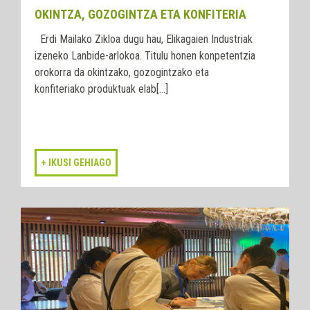
OKINTZA, GOZOGINTZA ETA KONFITERIA
Erdi Mailako Zikloa dugu hau, Elikagaien Industriak
izeneko Lanbide-arlokoa. Titulu honen konpetentzia
orokorra da okintzako, gozogintzako eta
konfiteriako produktuak elab[...]