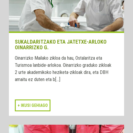
SUKALDARITZAKO ETA JATETXE-ARLOKO
OINARRIZKO G.
Oinarrizko Mailako zikloa da hau, Ostalaritza eta
Turismoa lanbide-arlokoa. Oinarrizko graduko zikloak
2 urte akademikoko heziketa-zikloak dira, eta DBH
amaitu ez duten eta b[...]