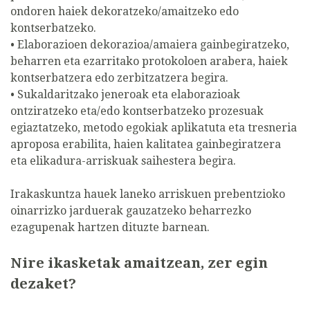
ondoren haiek dekoratzeko/amaitzeko edo
kontserbatzeko.
• Elaborazioen dekorazioa/amaiera gainbegiratzeko,
beharren eta ezarritako protokoloen arabera, haiek
kontserbatzera edo zerbitzatzera begira.
• Sukaldaritzako jeneroak eta elaborazioak
ontziratzeko eta/edo kontserbatzeko prozesuak
egiaztatzeko, metodo egokiak aplikatuta eta tresneria
aproposa erabilita, haien kalitatea gainbegiratzera
eta elikadura-arriskuak saihestera begira.
Irakaskuntza hauek laneko arriskuen prebentzioko
oinarrizko jarduerak gauzatzeko beharrezko
ezagupenak hartzen dituzte barnean.
Nire ikasketak amaitzean, zer egin
dezaket?