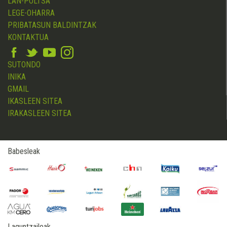
LAN-POLTSA
LEGE-OHARRA
PRIBATASUN BALDINTZAK
KONTAKTUA
SUTONDO
INIKA
GMAIL
IKASLEEN SITEA
IRAKASLEEN SITEA
Babesleak
Laguntzaileak