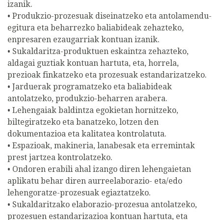
izanik.
• Produkzio-prozesuak diseinatzeko eta antolamendu-
egitura eta beharrezko baliabideak zehazteko,
enpresaren ezaugarriak kontuan izanik.
• Sukaldaritza-produktuen eskaintza zehazteko,
aldagai guztiak kontuan hartuta, eta, horrela,
prezioak finkatzeko eta prozesuak estandarizatzeko.
• Jarduerak programatzeko eta baliabideak
antolatzeko, produkzio-beharren arabera.
• Lehengaiak baldintza egokietan hornitzeko,
biltegiratzeko eta banatzeko, lotzen den
dokumentazioa eta kalitatea kontrolatuta.
• Espazioak, makineria, lanabesak eta erremintak
prest jartzea kontrolatzeko.
• Ondoren erabili ahal izango diren lehengaietan
aplikatu behar diren aurreelaborazio- eta/edo
lehengoratze-prozesuak egiaztatzeko.
• Sukaldaritzako elaborazio-prozesua antolatzeko,
prozesuen estandarizazioa kontuan hartuta, eta