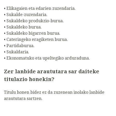
• Elikagaien eta edarien zuzendaria.
• Sukalde-zuzendaria.
• Sukaldeko produkzio-burua.
• Sukaldeko burua.
• Sukaldeko bigarren burua.
• Cateringeko eragiketen burua.
• Partidaburua.
• Sukaldaria.
• Ekonomatuko eta upeltegiko arduraduna.
Zer lanbide araututara sar daiteke
titulazio honekin?
Titulu honen bidez ez da zuzenean inolako lanbide
araututara sartzen.