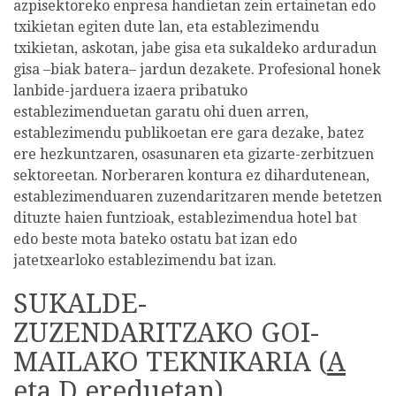
azpisektoreko enpresa handietan zein ertainetan edo
txikietan egiten dute lan, eta establezimendu
txikietan, askotan, jabe gisa eta sukaldeko arduradun
gisa –biak batera– jardun dezakete. Profesional honek
lanbide-jarduera izaera pribatuko
establezimenduetan garatu ohi duen arren,
establezimendu publikoetan ere gara dezake, batez
ere hezkuntzaren, osasunaren eta gizarte-zerbitzuen
sektoreetan. Norberaren kontura ez dihardutenean,
establezimenduaren zuzendaritzaren mende betetzen
dituzte haien funtzioak, establezimendua hotel bat
edo beste mota bateko ostatu bat izan edo
jatetxearloko establezimendu bat izan.
SUKALDE-
ZUZENDARITZAKO GOI-
MAILAKO TEKNIKARIA (
A
eta D ereduetan
)