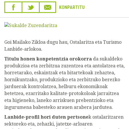
KONPARTITU
Goi Mailako Zikloa dugu hau, Ostalaritza eta Turismo
Lanbide-arlokoa.
Titulu honen konpetentzia orokorra
da sukaldeko
produkzioa eta zerbitzua zuzentzea eta antolatzea eta,
horretarako, eskaintzak eta bitartekoak zehaztea,
hornikuntzako, produkzioko eta zerbitzuko berezko
jarduerak kontrolatzea, helburu ekonomikoak
betetzea, ezarritako kalitate-protokoloak jarraitzea
eta higieneko, laneko arriskuen prebentzioko eta
ingurumena babesteko arauen arabera jardutea.
Lanbide-profil hori duten pertsone
k ostalaritzaren
sektoreko eta, zehazki, jatetxe-arloaren