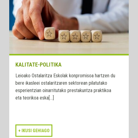
KALITATE-POLITIKA
Leioako Ostalaritza Eskolak konpromisoa hartzen du
bere ikasleei ostalaritzaren sektorean pilatutako
esperientzian oinarritutako prestakuntza praktikoa
eta teorikoa eska[...]