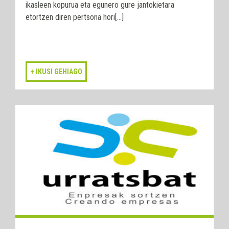
ikasleen kopurua eta egunero gure jantokietara
etortzen diren pertsona hori[...]