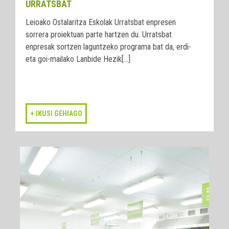
URRATSBAT
Leioako Ostalaritza Eskolak Urratsbat enpresen
sorrera proiektuan parte hartzen du. Urratsbat
enpresak sortzen laguntzeko programa bat da, erdi-
eta goi-mailako Lanbide Hezik[...]