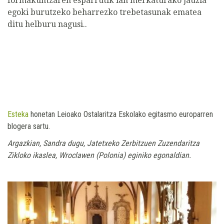
formakuntzaren esparrutik lan merkaturako jauzia
egoki burutzeko beharrezko trebetasunak ematea
ditu helburu nagusi..
Esteka
honetan Leioako Ostalaritza Eskolako egitasmo europarren
blogera sartu.
Argazkian, Sandra dugu, Jatetxeko Zerbitzuen Zuzendaritza
Zikloko ikaslea, Wroclawen (Polonia) eginiko egonaldian.