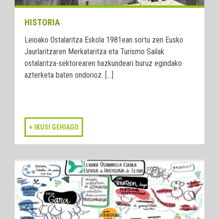
HISTORIA
Leioako Ostalaritza Eskola 1981ean sortu zen Eusko
Jaurlaritzaren Merkataritza eta Turismo Sailak
ostalaritza-sektorearen hazkundeari buruz egindako
azterketa baten ondorioz. [...]