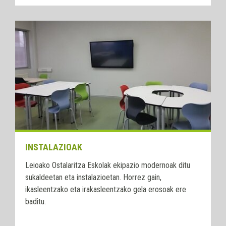
INSTALAZIOAK
Leioako Ostalaritza Eskolak ekipazio modernoak ditu
sukaldeetan eta instalazioetan. Horrez gain,
ikasleentzako eta irakasleentzako gela erosoak ere
baditu.