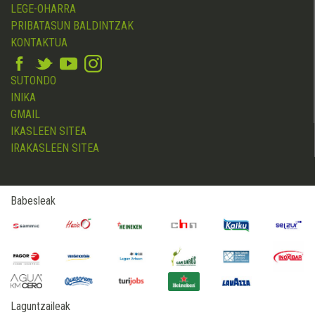
LEGE-OHARRA
PRIBATASUN BALDINTZAK
KONTAKTUA
SUTONDO
INIKA
GMAIL
IKASLEEN SITEA
IRAKASLEEN SITEA
Babesleak
Laguntzaileak