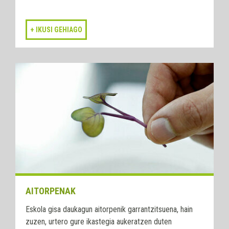
AITORPENAK
Eskola gisa daukagun aitorpenik garrantzitsuena, hain
zuzen, urtero gure ikastegia aukeratzen duten