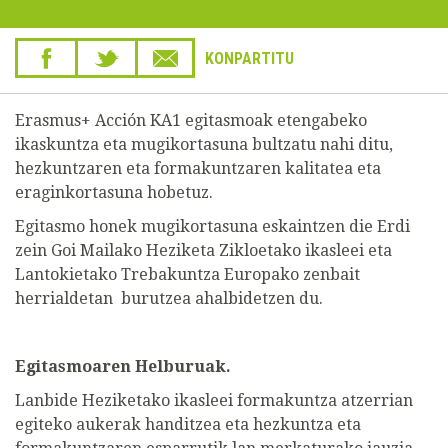
KONPARTITU
Erasmus+ Acción KA1 egitasmoak etengabeko
ikaskuntza eta mugikortasuna bultzatu nahi ditu,
hezkuntzaren eta formakuntzaren kalitatea eta
eraginkortasuna hobetuz.
Egitasmo honek mugikortasuna eskaintzen die Erdi
zein Goi Mailako Heziketa Zikloetako ikasleei eta
Lantokietako Trebakuntza Europako zenbait
herrialdetan burutzea ahalbidetzen du.
Egitasmoaren Helburuak.
Lanbide Heziketako ikasleei formakuntza atzerrian
egiteko aukerak handitzea eta hezkuntza eta