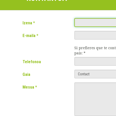
Izena
E-maila
Si prefieres que te con
país: *
Telefonoa
Gaia
Mesua