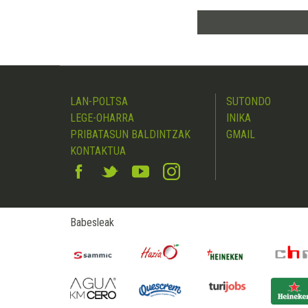
LAN-POLTSA
SUTONDO
LEGE-OHARRA
INIKA
PRIBATASUN BALDINTZAK
GMAIL
KONTAKTUA
Babesleak