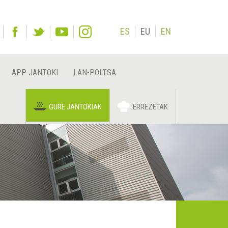
ES
EU
EN
APP JANTOKI
LAN-POLTSA
GURE JANTOKIAK
ERREZETAK