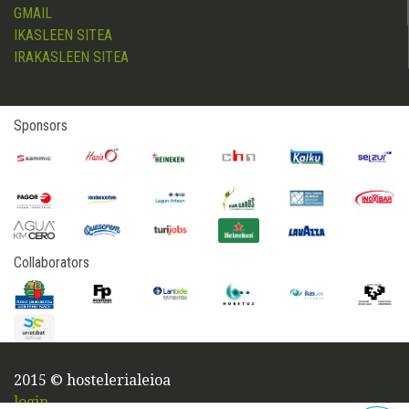
GMAIL
IKASLEEN SITEA
IRAKASLEEN SITEA
Sponsors
Collaborators
2015 © hostelerialeioa
login