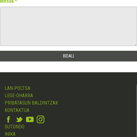
Mesua
LAN-POLTSA
LEGE-OHARRA
PRIBATASUN BALDINTZAK
KONTAKTUA
SUTONDO
INIKA