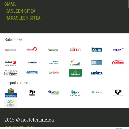
GMAIL
IKASLEEN SITEA
IRAKASLEEN SITEA
Babesleak
Laguntzaileak
2015 © hostelerialeioa
iniciar sesión