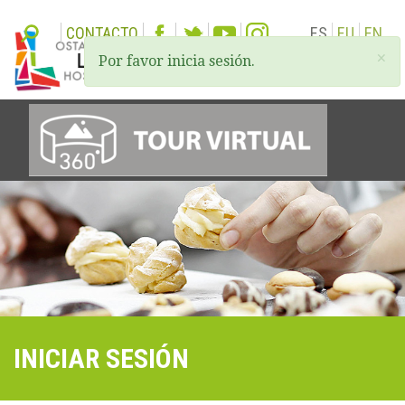
CONTACTO
ES
EU
EN
×
Por favor inicia sesión.
Togg
navi
INICIAR SESIÓN