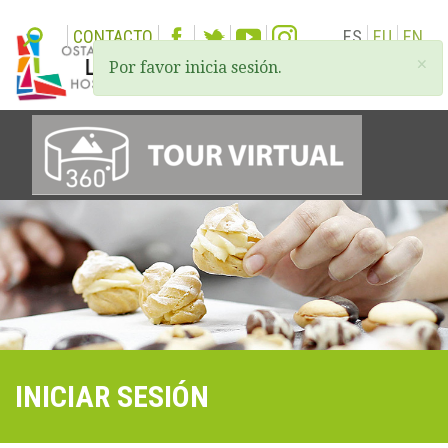
CONTACTO
ES
EU
EN
×
Por favor inicia sesión.
Togg
navi
INICIAR SESIÓN