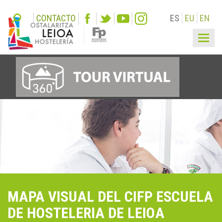
CONTACTO
ES
EU
EN
Togg
navi
MAPA VISUAL DEL CIFP ESCUELA
DE HOSTELERIA DE LEIOA