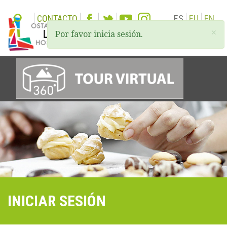
CONTACTO
ES
EU
EN
×
Por favor inicia sesión.
Togg
navi
INICIAR SESIÓN