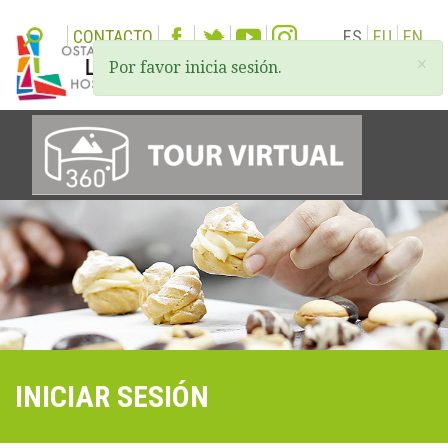
CONTACTO
ES
EU
EN
×
Por favor inicia sesión.
Togg
navi
INICIAR SESIÓN