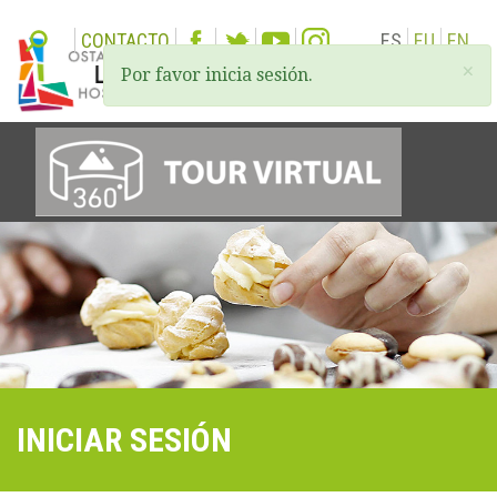
CONTACTO
ES
EU
EN
×
Por favor inicia sesión.
Togg
navi
INICIAR SESIÓN