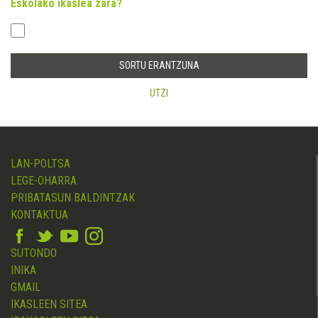
Eskolako ikaslea zara?
UTZI
LAN-POLTSA
LEGE-OHARRA
PRIBATASUN BALDINTZAK
KONTAKTUA
SUTONDO
INIKA
GMAIL
IKASLEEN SITEA