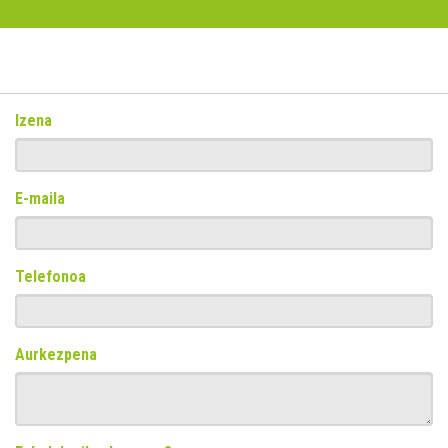
Izena
E-maila
Telefonoa
Aurkezpena