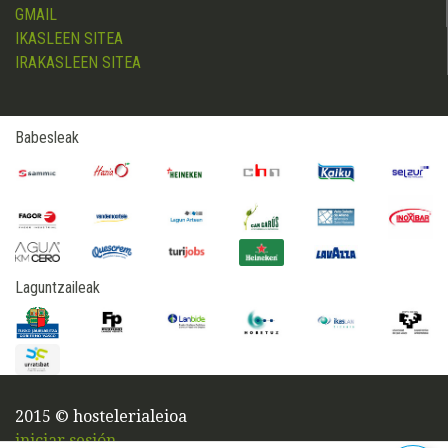
GMAIL
IKASLEEN SITEA
IRAKASLEEN SITEA
Babesleak
Laguntzaileak
2015 © hostelerialeioa
iniciar sesión