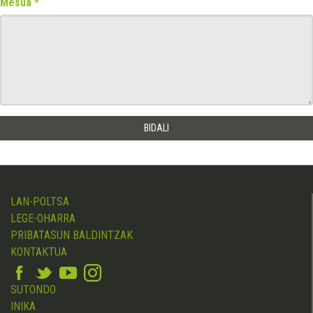
Mesua
LAN-POLTSA
LEGE-OHARRA
PRIBATASUN BALDINTZAK
KONTAKTUA
SUTONDO
INIKA