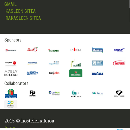
GMAIL
IKASLEEN SITEA
IRAKASLEEN SITEA
Sponsors
Collaborators
2015 © hostelerialeioa
login