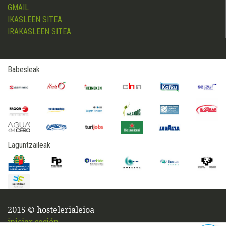
GMAIL
IKASLEEN SITEA
IRAKASLEEN SITEA
Babesleak
Laguntzaileak
2015 © hostelerialeioa
iniciar sesión