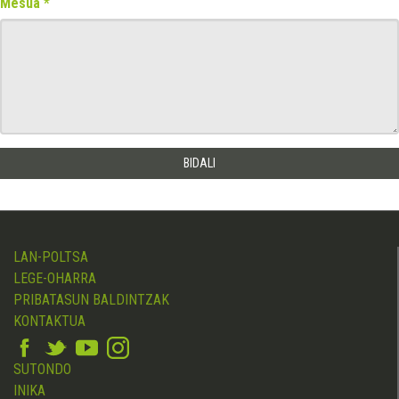
Mesua
LAN-POLTSA
LEGE-OHARRA
PRIBATASUN BALDINTZAK
KONTAKTUA
SUTONDO
INIKA