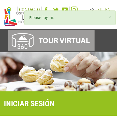
CONTACTO
ES
EU
EN
×
Please log in.
Togg
navi
INICIAR SESIÓN