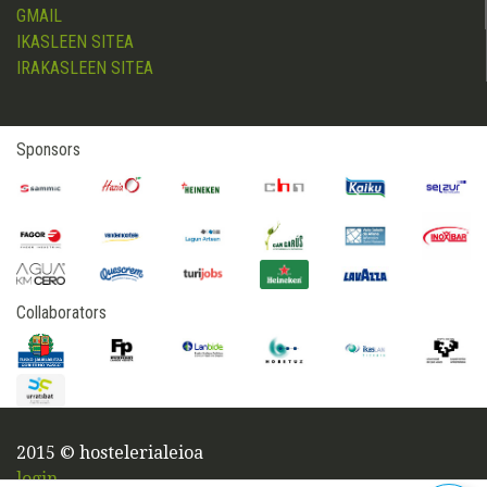
GMAIL
IKASLEEN SITEA
IRAKASLEEN SITEA
Sponsors
Collaborators
2015 © hostelerialeioa
login