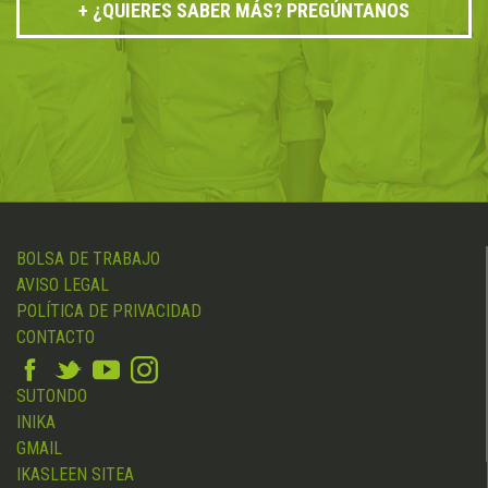
¿QUIERES SABER MÁS? PREGÚNTANOS
BOLSA DE TRABAJO
AVISO LEGAL
POLÍTICA DE PRIVACIDAD
CONTACTO
SUTONDO
INIKA
GMAIL
IKASLEEN SITEA