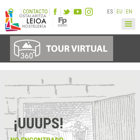
CONTACTO
ES
EU
EN
Togg
navi
¡UUUPS!